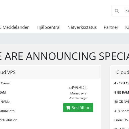
& Meddelanden
Hjälpcentral
Nätverksstatus
Partner
K
 ARE ANNOUNCING SPECI
oud VPS
Cloud
 Cores
4 vCPU C
৳499BDT
 RAM
8 GB RAM
Månadsvis
৳150 Startavgift
B NVMe
50 GB NV
Beställ nu
Bandwidth
4TB Band
irtualiztion
Linux OS