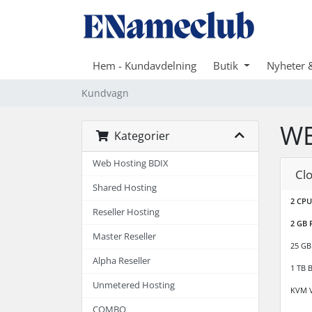
Hem - Kundavdelning
Butik
Nyheter 
Kundvagn
WE
Kategorier
Web Hosting BDIX
Cl
Shared Hosting
2 CPU
Reseller Hosting
2 GB
Master Reseller
25 G
Alpha Reseller
1 TB 
Unmetered Hosting
KVM V
COMBO