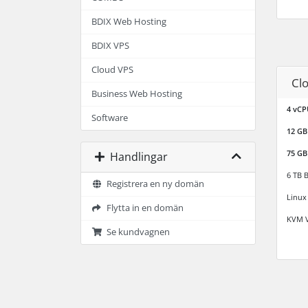
BDIX Web Hosting
BDIX VPS
Cloud VPS
Cl
Business Web Hosting
4 vCP
Software
12 G
75 G
Handlingar
6 TB 
Registrera en ny domän
Linux
Flytta in en domän
KVM V
Se kundvagnen