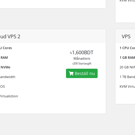
KVM Virtu
oud VPS 2
VPS
U Cores
1 CPU Co
৳1,600BDT
B RAM
1 GB RAM
Månadsvis
৳200 Startavgift
B NVMe
20 GB NV
Beställ nu
Bandwidth
1 TB Ban
 OS
KVM Virtu
irtualiztion