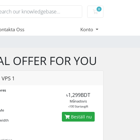
0
Kundvagn
ontakta Oss
Konto
AL OFFER FOR YOU
 VPS 1
ores
৳1,299BDT
Månadsvis
৳100 Startavgift
Me
Beställ nu
width