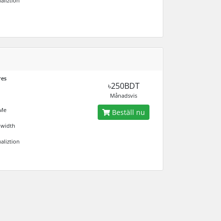
aliztion
res
৳250BDT
Månadsvis
Me
Beställ nu
dwidth
aliztion