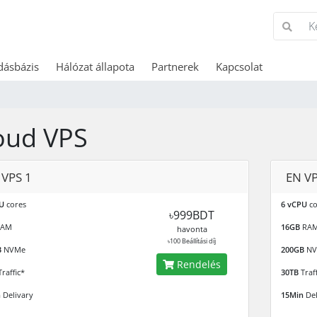
dásbázis
Hálózat állapota
Partnerek
Kapcsolat
oud VPS
 VPS 1
EN VP
U
cores
6 vCPU
co
৳999BDT
AM
16GB
RA
havonta
৳100 Beállítási díj
B
NVMe
200GB
NV
Rendelés
raffic*
30TB
Traff
n
Delivary
15Min
Del