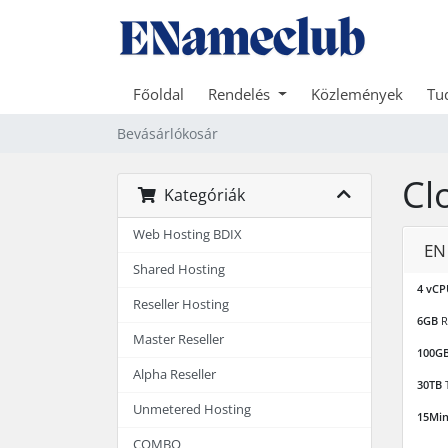
Főoldal
Rendelés
Közlemények
Tu
Bevásárlókosár
Cl
Kategóriák
Web Hosting BDIX
EN
Shared Hosting
4 vCP
Reseller Hosting
6GB
R
Master Reseller
100G
Alpha Reseller
30TB
T
Unmetered Hosting
15Mi
COMBO