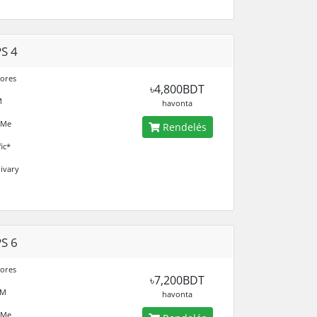
S 4
ores
৳4,800BDT
M
havonta
Me
Rendelés
ic*
ivary
S 6
ores
৳7,200BDT
M
havonta
Me