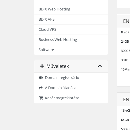
BDIX Web Hosting
BDIX VPS
EN
Cloud VPS
8 vCP
Business Web Hosting
24GB
Software
300G
30TB
T
Műveletek
15Mi
Domain regisztráció
A Domain átadása
Kosár megtekintése
EN
16 vC
64GB
500G