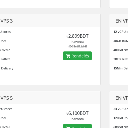
 VPS 3
EN VP
U
cores
12 vCPU
c
৳2,899BDT
RAM
48GB
RA
havonta
৳100 Beállítási díj
B
NVMe
400GB
NV
Rendelés
raffic*
30TB
Traff
n
Delivary
15Min
Del
 VPS 5
EN VP
PU
cores
24 vCPU
c
৳6,100BDT
RAM
120GB
RA
havonta
B
NVMe
600GB
NV